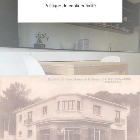
La Baule - 44
Politique de confidentialité